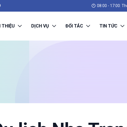
08:00 - 17:00: Th
9
I THIỆU
DỊCH VỤ
ĐỐI TÁC
TIN TỨC